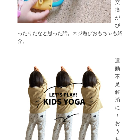
交
換
が
ぴ
ったりだなと思った話。ネジ遊びおもちゃも紹
介。
運
動
不
足
解
消
に
！
お
う
ち