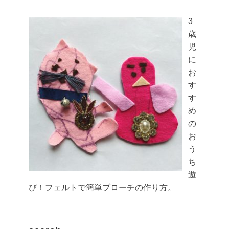
3
歳
児
に
お
す
す
め
の
お
う
ち
遊
び！フェルトで簡単ブローチの作り方。