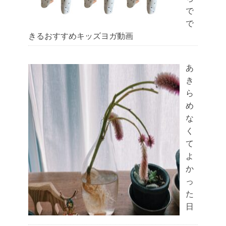
で
で
きるおすすめキッズヨガ動画
あ
き
ら
め
な
く
て
よ
か
っ
た
日