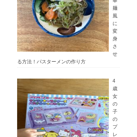
華
麺
風
に
変
身
さ
せ
る方法！パスターメンの作り方
4
歳
女
の
子
の
プ
レ