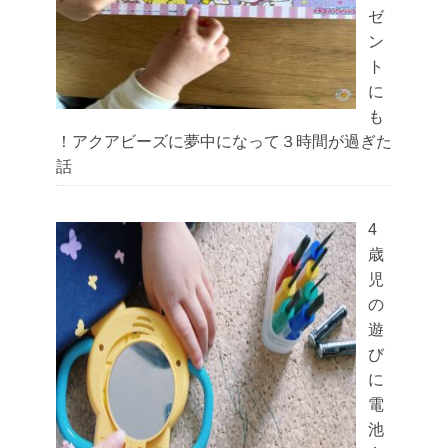
ゼ
ン
ト
に
も
！アクアビーズに夢中になって３時間が過ぎた
話
4
歳
児
の
遊
び
に
電
池